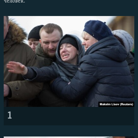
человек.
Հայերեն
English
Русский
Все сайты Радио Азатутюн
1