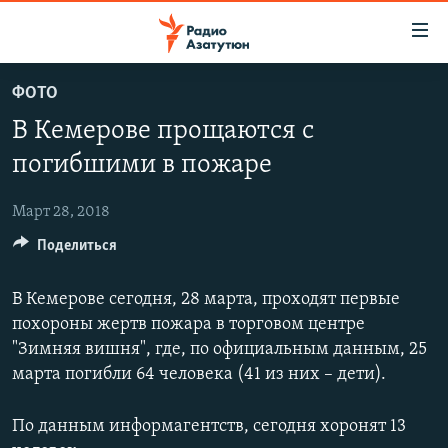
Ссылки
доступа
Перейти
ФОТО
к
ГЛАВНАЯ
В Кемерове прощаются с
основному
НОВОСТИ
содержанию
погибшими в пожаре
ПОЛИТИКА
Перейти
к
Март 28, 2018
ОБЩЕСТВО
основной
Поделиться
ЭКОНОМИКА
навигации
Перейти
РЕГИОН
В Кемерове сегодня, 28 марта, проходят первые
к
НАГОРНЫЙ КАРАБАХ
похороны жертв пожара в торговом центре
поиску
"Зимняя вишня", где, по официальным данным, 25
КУЛЬТУРА
марта погибли 64 человека (41 из них – дети).
СПОРТ
По данным информагентств, сегодня хоронят 13
АРХИВ