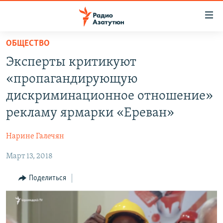
Ссылки
доступа
Перейти
ОБЩЕСТВО
к
ГЛАВНАЯ
Эксперты критикуют
основному
НОВОСТИ
содержанию
«пропагандирующую
ПОЛИТИКА
Перейти
дискриминационное отношение»
к
ОБЩЕСТВО
рекламу ярмарки «Ереван»
основной
ЭКОНОМИКА
навигации
Нарине Галечян
Перейти
РЕГИОН
к
Март 13, 2018
НАГОРНЫЙ КАРАБАХ
поиску
КУЛЬТУРА
Поделиться
СПОРТ
АРХИВ