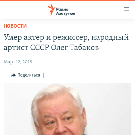
Ссылки
доступа
Перейти
НОВОСТИ
к
ГЛАВНАЯ
Умер актер и режиссер, народный
основному
НОВОСТИ
содержанию
артист СССР Олег Табаков
ПОЛИТИКА
Перейти
к
Март 12, 2018
ОБЩЕСТВО
основной
ЭКОНОМИКА
Поделиться
навигации
Перейти
РЕГИОН
к
НАГОРНЫЙ КАРАБАХ
поиску
КУЛЬТУРА
СПОРТ
АРХИВ