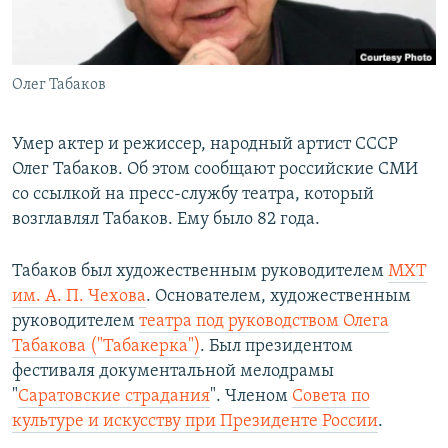
Հայերեն
English
Олег Табаков
Русский
Умер актер и режиссер, народный артист СССР
Все сайты Радио Азатутюн
Олег Табаков. Об этом сообщают российские СМИ
со ссылкой на пресс-службу театра, который
возглавлял Табаков. Ему было 82 года.
Табаков был художественным руководителем
МХТ
им. А. П. Чехова
. Основателем, художественным
руководителем
театра под руководством Олега
Табакова ("Табакерка")
. Был президентом
фестиваля документальной мелодрамы
"
Саратовские страдания
". Членом
Совета по
культуре и искусству при Президенте России
.