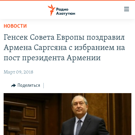
Ссылки
доступа
Перейти
НОВОСТИ
к
ГЛАВНАЯ
Генсек Совета Европы поздравил
основному
НОВОСТИ
содержанию
Армена Саргсяна с избранием на
ПОЛИТИКА
Перейти
пост президента Армении
к
ОБЩЕСТВО
основной
Март 09, 2018
ЭКОНОМИКА
навигации
Перейти
Поделиться
РЕГИОН
к
НАГОРНЫЙ КАРАБАХ
поиску
КУЛЬТУРА
СПОРТ
АРХИВ