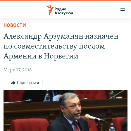
Ссылки
доступа
Перейти
НОВОСТИ
к
ГЛАВНАЯ
Александр Арзуманян назначен
основному
НОВОСТИ
содержанию
по совместительству послом
ПОЛИТИКА
Перейти
Армении в Норвегии
к
ОБЩЕСТВО
основной
Март 07, 2018
ЭКОНОМИКА
навигации
Перейти
Поделиться
РЕГИОН
к
НАГОРНЫЙ КАРАБАХ
поиску
КУЛЬТУРА
СПОРТ
АРХИВ