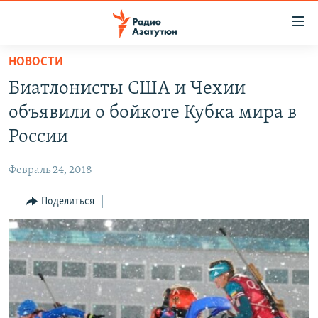
Ссылки
доступа
Перейти
НОВОСТИ
к
ГЛАВНАЯ
Биатлонисты США и Чехии
основному
НОВОСТИ
содержанию
объявили о бойкоте Кубка мира в
ПОЛИТИКА
Перейти
России
к
ОБЩЕСТВО
основной
Февраль 24, 2018
ЭКОНОМИКА
навигации
Перейти
Поделиться
РЕГИОН
к
НАГОРНЫЙ КАРАБАХ
поиску
КУЛЬТУРА
СПОРТ
АРХИВ