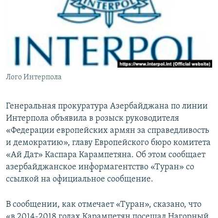
Հայերեն
English
Русский
Лого Интерпола
Все сайты Радио Азатутюн
Генеральная прокуратура Азербайджана по линии
Интерпола объявила в розыск руководителя
«Федерации европейских армян за справедливость
и демократию», главу Европейского бюро комитета
«Ай Дат» Каспара Карампетяна. Об этом сообщает
азербайджанское информагентство «Туран» со
ссылкой на официальное сообщение.
В сообщении, как отмечает «Туран», сказано, что
«в 2014-2018 годах Карампетян посещал Нагорный