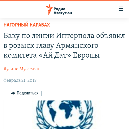
Ссылки
доступа
Перейти
НАГОРНЫЙ КАРАБАХ
к
ГЛАВНАЯ
Баку по линии Интерпола объявил
основному
НОВОСТИ
содержанию
в розыск главу Армянского
ПОЛИТИКА
Перейти
комитета «Ай Дат» Европы
к
ОБЩЕСТВО
основной
Лусине Мусаелян
ЭКОНОМИКА
навигации
Перейти
Февраль 21, 2018
РЕГИОН
к
НАГОРНЫЙ КАРАБАХ
Поделиться
поиску
КУЛЬТУРА
СПОРТ
АРХИВ