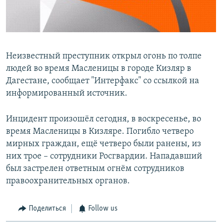
Հայերեն
English
Русский
Неизвестный преступник открыл огонь по толпе
людей во время Масленицы в городе Кизляр в
Дагестане, сообщает "Интерфакс" со ссылкой на
Все сайты Радио Азатутюн
информированный источник.
Инцидент произошёл сегодня, в воскресенье, во
время Масленицы в Кизляре. Погибло четверо
мирных граждан, ещё четверо были ранены, из
них трое – сотрудники Росгвардии. Нападавший
был застрелен ответным огнём сотрудников
правоохранительных органов.
Поделиться
Follow us