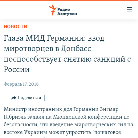
Ссылки
доступа
Перейти
НОВОСТИ
к
ГЛАВНАЯ
Глава МИД Германии: ввод
основному
НОВОСТИ
содержанию
миротворцев в Донбасс
ПОЛИТИКА
Перейти
поспособствует снятию санкций с
к
ОБЩЕСТВО
России
основной
ЭКОНОМИКА
навигации
Февраль 17, 2018
Перейти
РЕГИОН
к
Поделиться
НАГОРНЫЙ КАРАБАХ
поиску
Министр иностранных дел Германии Зигмар
КУЛЬТУРА
Габриэль заявил на Мюнхенской конференции по
СПОРТ
безопасности, что введение миротворческих сил на
востоке Украины может упростить "пошаговое
АРХИВ