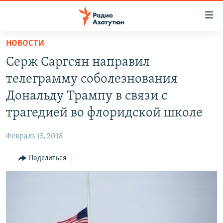
Ссылки
доступа
Перейти
НОВОСТИ
к
ГЛАВНАЯ
Серж Саргсян направил
основному
НОВОСТИ
содержанию
телеграмму соболезнования
ПОЛИТИКА
Перейти
Дональду Трампу в связи с
к
ОБЩЕСТВО
трагедией во флоридской школе
основной
ЭКОНОМИКА
навигации
Февраль 15, 2018
Перейти
РЕГИОН
к
Поделиться
НАГОРНЫЙ КАРАБАХ
поиску
КУЛЬТУРА
СПОРТ
АРХИВ