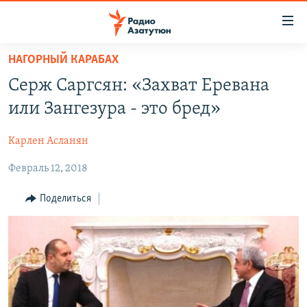
Ссылки
доступа
Перейти
НАГОРНЫЙ КАРАБАХ
к
ГЛАВНАЯ
Серж Саргсян: «Захват Еревана
основному
НОВОСТИ
содержанию
или Зангезура - это бред»
ПОЛИТИКА
Перейти
к
Карлен Асланян
ОБЩЕСТВО
основной
Февраль 12, 2018
ЭКОНОМИКА
навигации
Перейти
РЕГИОН
Поделиться
к
НАГОРНЫЙ КАРАБАХ
поиску
КУЛЬТУРА
СПОРТ
АРХИВ