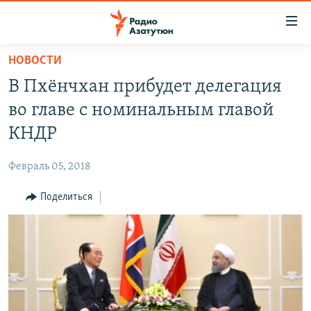
Ссылки
доступа
Перейти
НОВОСТИ
к
ГЛАВНАЯ
В Пхёнчхан прибудет делегация
основному
НОВОСТИ
содержанию
во главе с номинальным главой
ПОЛИТИКА
Перейти
КНДР
к
ОБЩЕСТВО
основной
Февраль 05, 2018
ЭКОНОМИКА
навигации
Перейти
Поделиться
РЕГИОН
к
НАГОРНЫЙ КАРАБАХ
поиску
КУЛЬТУРА
СПОРТ
АРХИВ