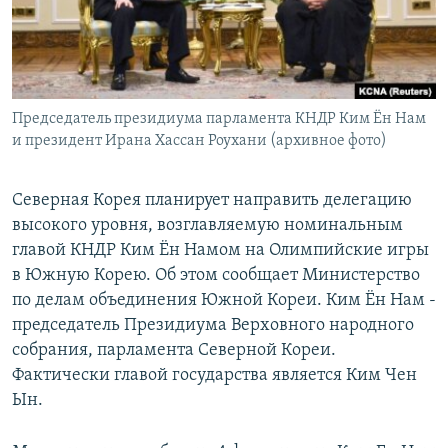
Հայերեն
English
Русский
Председатель президиума парламента КНДР Ким Ён Нам
и президент Ирана Хассан Роухани (архивное фото)
Все сайты Радио Азатутюн
Северная Корея планирует направить делегацию
высокого уровня, возглавляемую номинальным
главой КНДР Ким Ён Намом на Олимпийские игры
в Южную Корею. Об этом сообщает Министерство
по делам объединения Южной Кореи. Ким Ён Нам -
председатель Президиума Верховного народного
собрания, парламента Северной Кореи.
Фактически главой государства является Ким Чен
Ын.