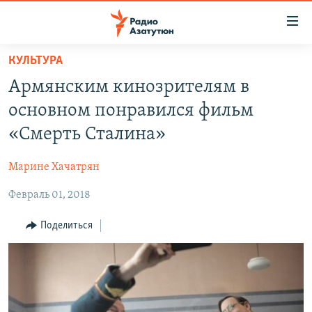
Ссылки
доступа
Перейти
КУЛЬТУРА
к
ГЛАВНАЯ
Армянским кинозрителям в
основному
НОВОСТИ
содержанию
основном понравился фильм
ПОЛИТИКА
Перейти
«Смерть Сталина»
к
ОБЩЕСТВО
основной
Марине Хачатрян
ЭКОНОМИКА
навигации
Перейти
Февраль 01, 2018
РЕГИОН
к
НАГОРНЫЙ КАРАБАХ
Поделиться
поиску
КУЛЬТУРА
СПОРТ
АРХИВ