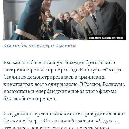
Հայերեն
English
Русский
Кадр из фильма «Смерть Сталина»
Все сайты Радио Азатутюн
Вызвавшая большой шум комедия британского
сатирика и режиссера Армандо Ианнучи «Смерть
Сталина» демонстрировалась в армянских
кинотеатрах всего одну неделю. В России, Беларуси,
Казахстане и Азербайджане показ этого фильма
был вообще запрещен.
Сотрудников ереванских кинотеатров удивил показ
фильма «Смерть Сталина» в Армении. «Я думал,
что и здесь показ не состоится, но есть много