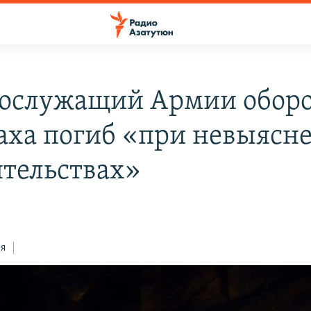
ослужащий Армии обор
аха погиб «при невыясн
ятельствах»
ся