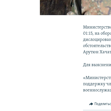
Министерство
01:15, на об
дислоцирован
обстоятельст
Арутюн Хачат
Для выяснени
«Министерств
поддержку чл
военнослужащ
Поделить