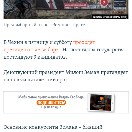
Հայերեն
English
Предвыборный плакат Земана в Праге
Русский
В Чехии в пятницу и субботу
проходят
Все сайты Радио Азатутюн
президентские выборы
. На пост главы государства
претендуют 9 кандидатов.
Действующий президент Милош Земан претендует
на новый пятилетний срок.
Мобильное приложение Радио Свобода.
ПОДПИШИТЕСЬ!
Еще не поздно
Основные конкуренты Земана – бывший