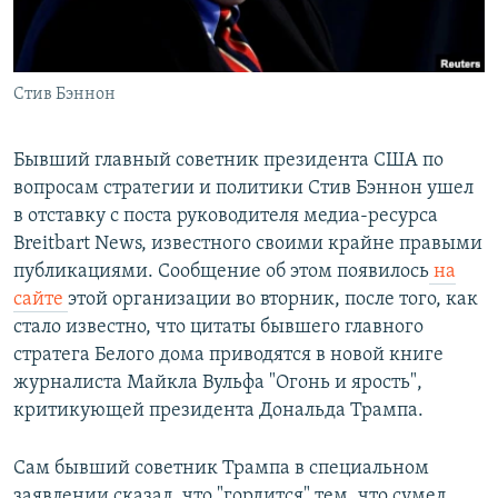
Հայերեն
English
Стив Бэннон
Русский
Бывший главный советник президента США по
Все сайты Радио Азатутюн
вопросам стратегии и политики Стив Бэннон ушел
в отставку с поста руководителя медиа-ресурса
Breitbart News, известного своими крайне правыми
публикациями. Сообщение об этом появилось
на
сайте
этой организации во вторник, после того, как
стало известно, что цитаты бывшего главного
стратега Белого дома приводятся в новой книге
журналиста Майкла Вульфа "Огонь и ярость",
критикующей президента Дональда Трампа.
Сам бывший советник Трампа в специальном
заявлении сказал, что "гордится" тем, что сумел