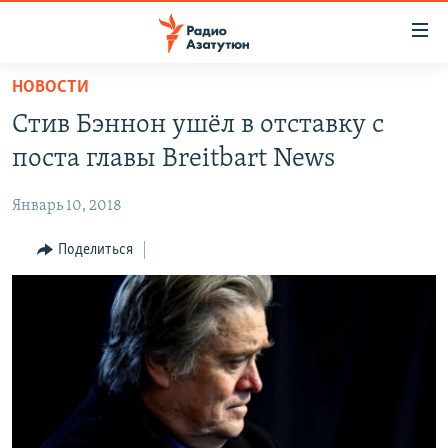
Ссылки
доступа
Перейти
НОВОСТИ
к
ГЛАВНАЯ
Стив Бэннон ушёл в отставку с
основному
НОВОСТИ
содержанию
поста главы Breitbart News
ПОЛИТИКА
Перейти
к
Январь 10, 2018
ОБЩЕСТВО
основной
ЭКОНОМИКА
Поделиться
навигации
Перейти
РЕГИОН
к
НАГОРНЫЙ КАРАБАХ
поиску
КУЛЬТУРА
СПОРТ
АРХИВ