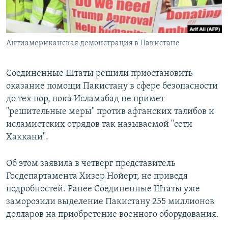
Հայերեն
English
Антиамериканская демонстрация в Пакистане
Русский
Соединенные Штаты решили приостановить
Все сайты Радио Азатутюн
оказание помощи Пакистану в сфере безопасности
до тех пор, пока Исламабад не примет
"решительные меры" против афганских талибов и
исламистских отрядов так называемой "сети
Хаккани".
Об этом заявила в четверг представитель
Госдепартамента Хизер Нойерт, не приведя
подробностей. Ранее Соединенные Штаты уже
заморозили выделение Пакистану 255 миллионов
долларов на приобретение военного оборудования.