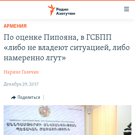
Ссылки
доступа
Перейти
АРМЕНИЯ
к
ГЛАВНАЯ
По оценке Пипояна, в ГСБПП
основному
НОВОСТИ
содержанию
«либо не владеют ситуацией, либо
ПОЛИТИКА
Перейти
намеренно лгут»
к
ОБЩЕСТВО
основной
Нарине Галечян
ЭКОНОМИКА
навигации
Перейти
Декабрь 29, 2017
РЕГИОН
к
НАГОРНЫЙ КАРАБАХ
Поделиться
поиску
КУЛЬТУРА
СПОРТ
АРХИВ