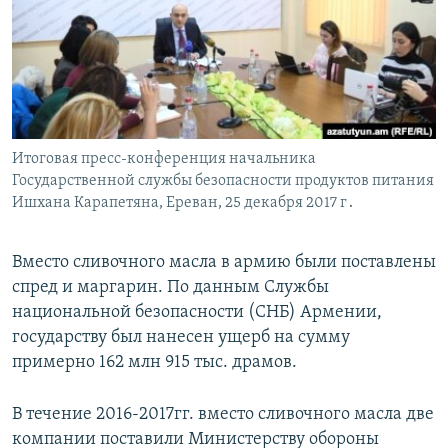
Հայերեն
English
Русский
Итоговая пресс-конференция начальника
Все сайты Радио Азатутюн
Государственной службы безопасности продуктов питания
Ишхана Карапетяна, Ереван, 25 декабря 2017 г․
Вместо сливочного масла в армию были поставлены
спред и маргарин. По данным Службы
национальной безопасности (СНБ) Армении,
государству был нанесен ущерб на сумму
примерно 162 млн 915 тыс. драмов.
В течение 2016-2017гг. вместо сливочного масла две
компании поставили Министерству обороны