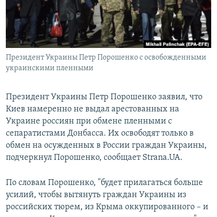
Հայերեն
English
Русский
Президент Украины Петр Порошенко с освобожденными
украинскими пленными
Все сайты Радио Азатутюн
Президент Украины Петр Порошенко заявил, что
Киев намеренно не выдал арестованных на
Украине россиян при обмене пленными с
сепаратистами Донбасса. Их освободят только в
обмен на осужденных в России граждан Украины,
подчеркнул Порошенко, сообщает Strana.UA.
По словам Порошенко, "будет прилагаться больше
усилий, чтобы вытянуть граждан Украины из
российских тюрем, из Крыма оккупированного – и