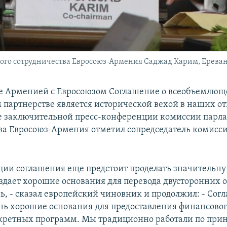
го сотрудничества Евросоюз-Армения Саджад Карим, Ереван, 
е Арменией с Евросоюзом Соглашение о всеобъемлющ
партнерстве является исторической вехой в наших от
де заключительной пресс-конференции комиссии парл
ва Евросоюз-Армения отметил сопредседатель комисс
ции соглашения еще предстоит проделать значительну
оздает хорошие основания для перевода двусторонних
ь, - сказал европейский чиновник и продолжил: - Сог
нь хорошие основания для предоставления финансовог
кретных программ. Мы традиционно работали по при