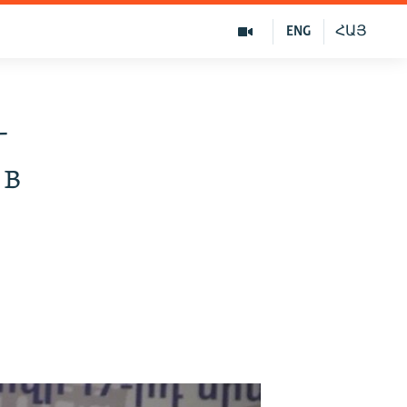
ENG
ՀԱՅ
-
 в