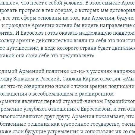
льшее», что несет с собой условия. В этом смысле Ар
овать прогресс в тех сферах, о которых мы договорил
, все эти сферы основаны на том, как Армения, будуч
, и граждане Армении хотели бы видеть направление 
вития. И Евросоюз готов оказать надлежащую поддерж
кольку армяне действительно взяли на себя это поисти
е путешествие, в ходе которого страна будет двигатьс
 какой она сама себе это представляет».
водимой Арменией политике «и-и» в условиях напряж
жду Западом и Россией, Саджад Карим отметил: «Мы
ет что-то совершенно новое с точки зрения подписани
Соглашения о всеобъемлющем и расширенном
Армения является первой страной-членом Евразийског
временно углубляет отношения с Евросоюзом, и эти о
тивопоставляются друг другу. Армения показывает, что
бственные решения как суверенное государство, очень
акже свои будущие устремления и сопоставляя их со с