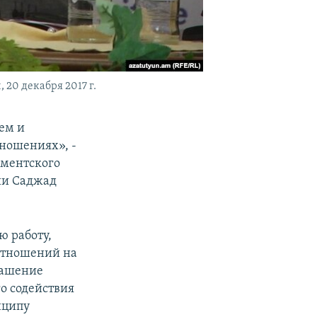
20 декабря 2017 г.
ем и
ношениях», -
аментского
ии Саджад
ю работу,
 отношений на
лашение
о содействия
нципу