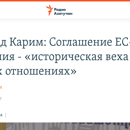
д Карим: Соглашение ЕС
ия - «историческая веха
 отношениях»
ян
7
ся