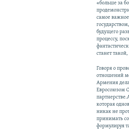
«больше за бо
продемонстрир
самое важное
государством
будущего раз
процессу, пос
фантастическо
станет такой,
Говоря о про
отношений ме
Армения дела
Евросоюзом 
партнерстве.
которая одно
никак не про
принимать со
формулируя т