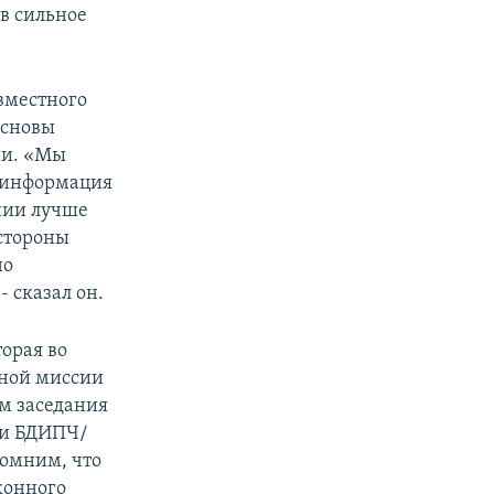
в сильное
вместного
основы
ии. «Мы
езинформация
ении лучше
 стороны
но
- сказал он.
орая во
ьной миссии
ам заседания
ии БДИПЧ/
помним, что
конного