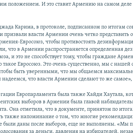
им положением. И это ставит Армению на самом деле 
джада Карима, в протоколе, подписанном по итогам со
ни призвали власти Армении очень четко представить 
рмения-Евросоюз, чтобы противостоять дезинформац
ли, что в Армении распространяется определенная д
юза, и это не способствует тому, чтобы граждане Арм
о такое Евросоюз. Это очень существенно, мы с нашей
 чтобы быть уверенными, что мы общаемся максималь
 надеемся, что власти Армении сделают то же самое», 
легации Европарламента была также Хайди Хаутала, кот
ентских выборов в Армении была главой наблюдател
та. Она отметила, что в документе, принятом по итог
ть также напоминание о том, что многие рекомендац
е были даны после выборов, еще не выполнены. «Мы 
голосования за деньги, давления на избирателей, неза