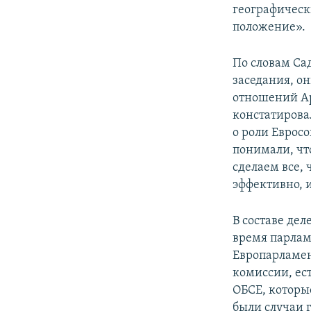
географическ
положение».
По словам Са
заседания, о
отношений А
констатирова
о роли Евросо
понимали, чт
сделаем все,
эффективно, и
В составе де
время парлам
Европарламен
комиссии, ес
ОБСЕ, которы
были случаи 