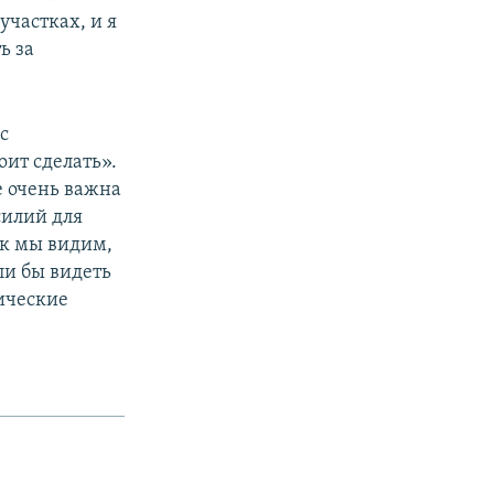
участках, и я
ь за
с
ит сделать».
е очень важна
силий для
ак мы видим,
ли бы видеть
ические