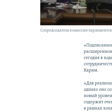
Сопредседатель комиссии парламентско
«Подписанно
расширенном 
сегодня в хо
сотрудничест
Карим.
«Для реализа
однако оно с
новый уровен
содержит оче
в рамках кон