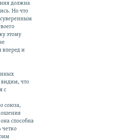
мения должна
ись. Но что
и суверенным
своего
ку этому
не
я вперед и
енных
 видим, что
я с
о союза,
тношения
 она способна
 четко
воим