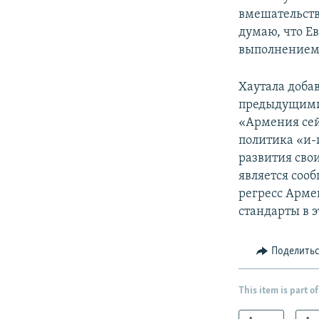
вмешательств
думаю, что Е
выполнением 
Хаутала добав
предыдущими,
«Армения сей
политика «и-
развития сво
является соо
регресс Арме
стандарты в э
Поделить
This item is part of