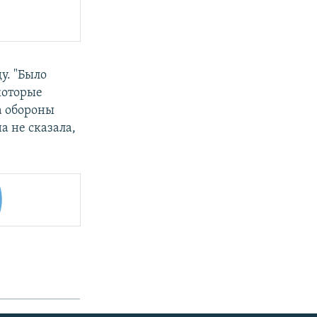
у. "Было
которые
а обороны
а не сказала,