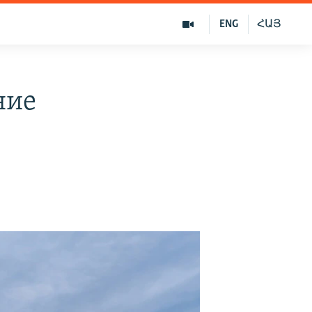
ENG
ՀԱՅ
ние
О