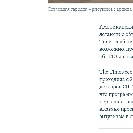
Летающая тарелка – рисунок из архива
Американские
летающие объе
Times сообщил
возможно, пр
об НЛО и пос
The Times со
проходила с 
долларов США
что программа
первоначальн
вызвано прос
энтузиазм в 