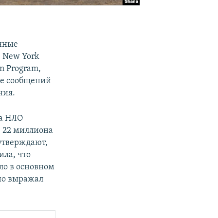
анные
e New York
on Program,
ие сообщений
ния.
за НЛО
е 22 миллиона
 утверждают,
ила, что
о в основном
но выражал