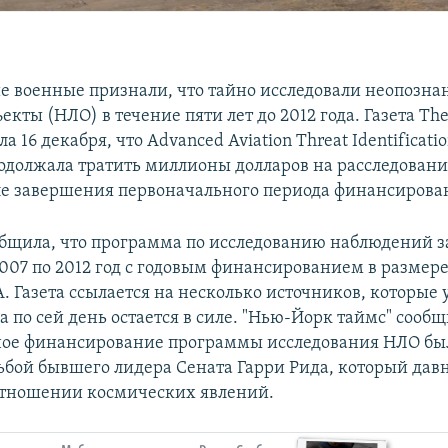
 военные признали, что тайно исследовали неопозн
кты (НЛО) в течение пяти лет до 2012 года. Газета Th
а 16 декабря, что Advanced Aviation Threat Identificati
одолжала тратить миллионы долларов на расследован
ле завершения первоначального периода финансирова
общила, что программа по исследованию наблюдений 
2007 по 2012 год с годовым финансированием в размер
. Газета ссылается на несколько источников, которые
 по сей день остается в силе. "Нью-Йорк таймс" сообщ
ое финансирование программы исследования НЛО был
ьбой бывшего лидера Сената Гарри Рида, который дав
отношении космических явлений.