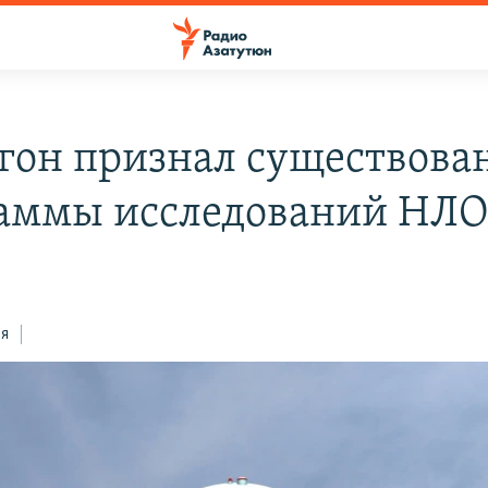
гон признал существова
аммы исследований НЛ
ся