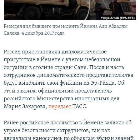
Հայերեն
English
Резиденция бывшего президента Йемена Али Абдаллы
Русский
Салеха, 4 декабря 2017 года
Все сайты Радио Азатутюн
Россия приостановила дипломатическое
присутствие в Йемене с учетом небезопасной
ситуации в столице страны Сане. Посол и часть
сотрудников дипломатического представительства
будут выполнять свои функции из Эр-Рияда. Об
этом заявила официальный представитель
российского Министерства иностранных дел
Мария Захарова,
передает
ТАСС.
Ранее российское посольство в Йемене заявило об
угрозе безопасности сотрудников, так как
авиаудары наносились по объектам вблизи зданий