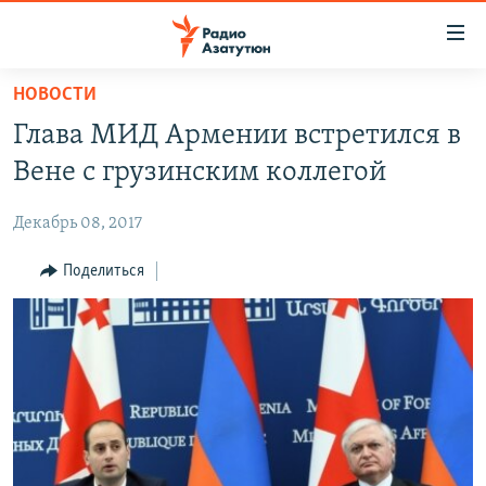
Ссылки
доступа
Перейти
НОВОСТИ
к
ГЛАВНАЯ
Глава МИД Армении встретился в
основному
НОВОСТИ
содержанию
Вене с грузинским коллегой
ПОЛИТИКА
Перейти
к
Декабрь 08, 2017
ОБЩЕСТВО
основной
ЭКОНОМИКА
Поделиться
навигации
Перейти
РЕГИОН
к
НАГОРНЫЙ КАРАБАХ
поиску
КУЛЬТУРА
СПОРТ
АРХИВ