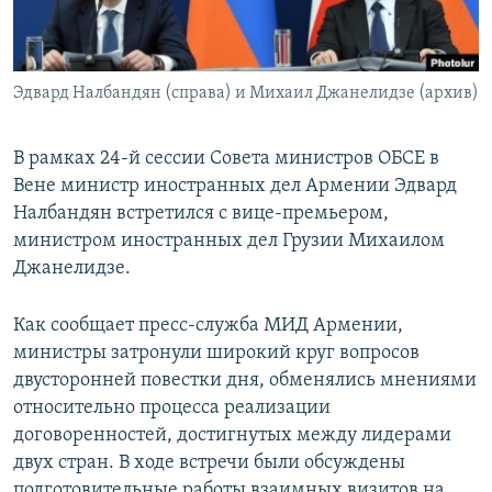
Հայերեն
English
Эдвард Налбандян (справа) и Михаил Джанелидзе (архив)
Русский
В рамках 24-й сессии Совета министров ОБСЕ в
Все сайты Радио Азатутюн
Вене министр иностранных дел Армении Эдвард
Налбандян встретился с вице-премьером,
министром иностранных дел Грузии Михаилом
Джанелидзе.
Как сообщает пресс-служба МИД Армении,
министры затронули широкий круг вопросов
двусторонней повестки дня, обменялись мнениями
относительно процесса реализации
договоренностей, достигнутых между лидерами
двух стран. В ходе встречи были обсуждены
подготовительные работы взаимных визитов на