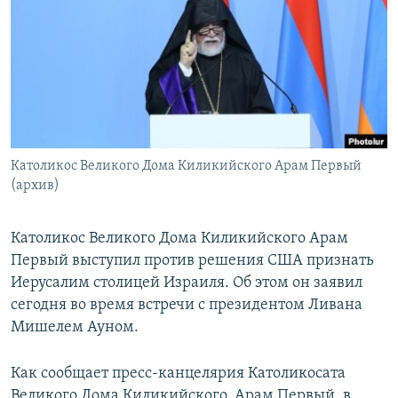
Հայերեն
English
Русский
Все сайты Радио Азатутюн
Католикос Великого Дома Киликийского Арам Первый
(архив)
Католикос Великого Дома Киликийского Арам
Первый выступил против решения США признать
Иерусалим столицей Израиля. Об этом он заявил
сегодня во время встречи с президентом Ливана
Мишелем Ауном.
Как сообщает пресс-канцелярия Католикосата
Великого Дома Киликийского, Арам Первый, в