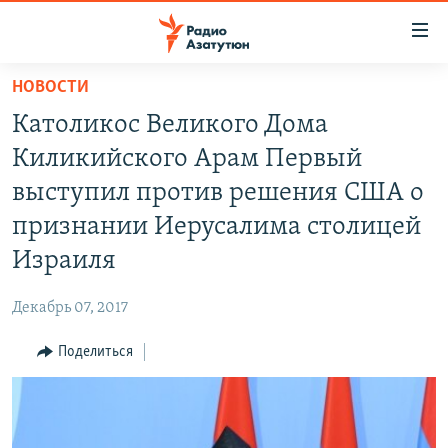
Ссылки
доступа
Перейти
НОВОСТИ
к
ГЛАВНАЯ
Католикос Великого Дома
основному
НОВОСТИ
содержанию
Киликийского Арам Первый
ПОЛИТИКА
Перейти
выступил против решения США о
к
ОБЩЕСТВО
признании Иерусалима столицей
основной
ЭКОНОМИКА
навигации
Израиля
Перейти
РЕГИОН
к
Декабрь 07, 2017
НАГОРНЫЙ КАРАБАХ
поиску
Поделиться
КУЛЬТУРА
СПОРТ
АРХИВ