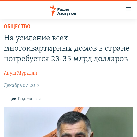
Ссылки
доступа
Перейти
ОБЩЕСТВО
к
ГЛАВНАЯ
На усиление всех
основному
НОВОСТИ
содержанию
многоквартирных домов в стране
ПОЛИТИКА
Перейти
потребуется 23-35 млрд долларов
к
ОБЩЕСТВО
основной
Ануш Мурадян
ЭКОНОМИКА
навигации
Перейти
Декабрь 07, 2017
РЕГИОН
к
НАГОРНЫЙ КАРАБАХ
Поделиться
поиску
КУЛЬТУРА
СПОРТ
АРХИВ