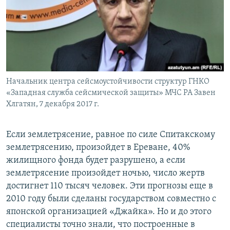
Հայերեն
English
Русский
Начальник центра сейсмоустойчивости структур ГНКО
Все сайты Радио Азатутюн
«Западная служба сейсмической защиты» МЧС РА Завен
Хлгатян, 7 декабря 2017 г.
Если землетрясение, равное по силе Спитакскому
землетрясению, произойдет в Ереване, 40%
жилищного фонда будет разрушено, а если
землетрясение произойдет ночью, число жертв
достигнет 110 тысяч человек. Эти прогнозы еще в
2010 году были сделаны государством совместно с
японской организацией «Джайка». Но и до этого
специалисты точно знали, что построенные в