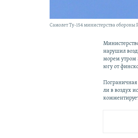
Самолет Ту-154 министерства обороны Р
Министерств
нарушил возд
морем утром 
югу от финско
Пограничная 
ли в воздух и
комментируе