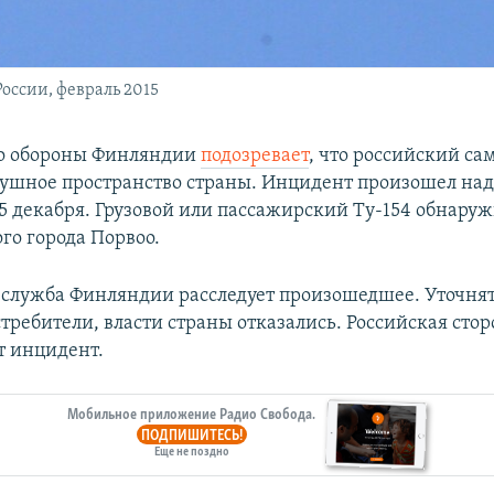
оссии, февраль 2015
о обороны Финляндии
подозревает
, что российский са
ушное пространство страны. Инцидент произошел на
5 декабря. Грузовой или пассажирский Ту-154 обнаруж
го города Порвоо.
служба Финляндии расследует произошедшее. Уточня
стребители, власти страны отказались. Российская стор
т инцидент.
Мобильное приложение Радио Свобода.
ПОДПИШИТЕСЬ!
Еще не поздно