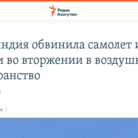
ндия обвинила самолет 
и во вторжении в воздуш
ранство
7
ся