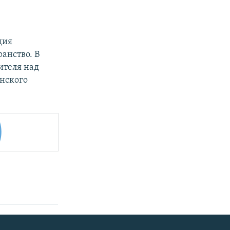
дия
анство. В
ителя над
анского