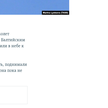
молет
д Балтийским
или в небе к
ть, поднимали
она пока не