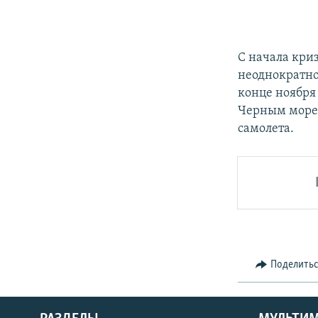
С начала кри
неоднократно
конце ноябр
Черным морем
самолета.
Поделить