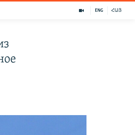
ENG
ՀԱՅ
из
ное