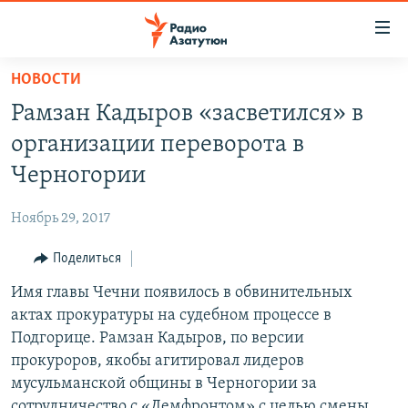
Ссылки
доступа
Перейти
НОВОСТИ
к
ГЛАВНАЯ
Рамзан Кадыров «засветился» в
основному
НОВОСТИ
содержанию
организации переворота в
ПОЛИТИКА
Перейти
Черногории
к
ОБЩЕСТВО
основной
Ноябрь 29, 2017
ЭКОНОМИКА
навигации
Перейти
Поделиться
РЕГИОН
к
Имя главы Чечни появилось в обвинительных
НАГОРНЫЙ КАРАБАХ
поиску
актах прокуратуры на судебном процессе в
КУЛЬТУРА
Подгорице. Рамзан Кадыров, по версии
СПОРТ
прокуроров, якобы агитировал лидеров
мусульманской общины в Черногории за
АРХИВ
сотрудничество с «Демфронтом» с целью смены