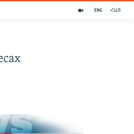
ENG
ՀԱՅ
есах