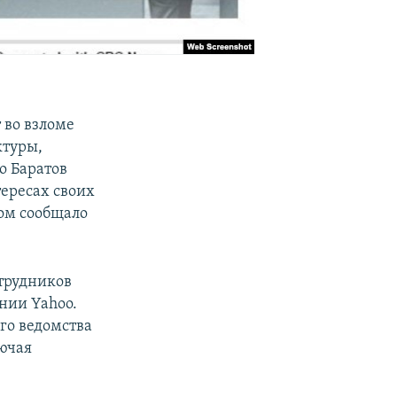
 во взломе
ктуры,
о Баратов
тересах своих
том сообщало
отрудников
нии Yahoo.
го ведомства
ючая