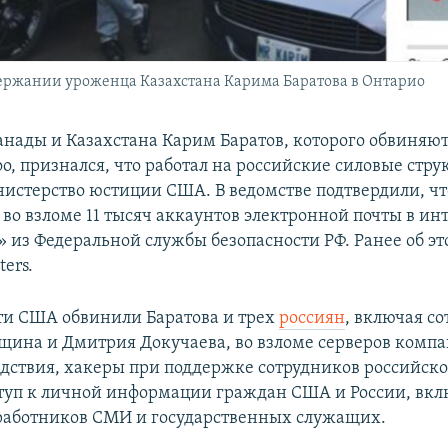
держании уроженца Казахстана Карима Баратова в Онтарио
нады и Казахстана Карим Баратов, которого обвиняют
o, признался, что работал на российские силовые стру
стерство юстиции США. В ведомстве подтвердили, чт
во взломе 11 тысяч аккаунтов электронной почты в ин
 из Федеральной службы безопасности РФ. Ранее об э
ters.
сти США обвинили Баратова и трех
россиян
, включая с
щина и Дмитрия Докучаева, во взломе серверов компа
едствия, хакеры при поддержке сотрудников российско
туп к личной информации граждан США и России, вкл
работников СМИ и государственных служащих.