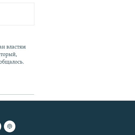
ан властям
оторый,
ообщалось.