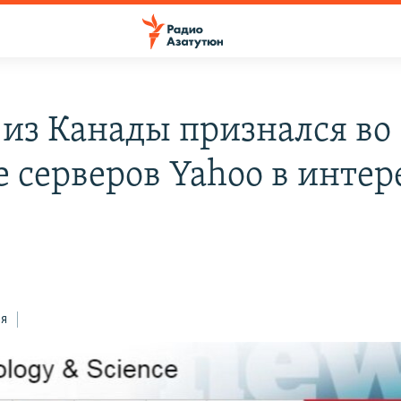
 из Канады признался во
е серверов Yahoo в интер
ся