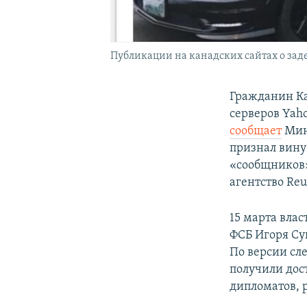
Публикации на канадских сайтах о за
Гражданин Ка
серверов Yaho
сообщает
Мини
признал вину 
«сообщников»
агентство Reu
15 марта вла
ФСБ Игоря Су
По версии сл
получили дос
дипломатов, 