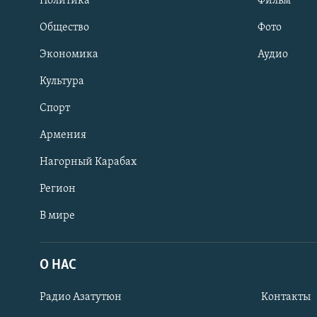
Политика
Фильм
Общество
Фото
Экономика
Аудио
Культура
Спорт
Армения
Нагорный Карабах
Регион
В мире
Հայերեն
English
О НАС
Русский
Радио Азатутюн
Контакты