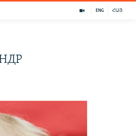
ENG
ՀԱՅ
КНДР