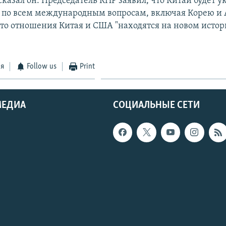
сказал он. Председатель КНР заявил, что Китай будет у
 по всем международным вопросам, включая Корею и 
что отношения Китая и США "находятся на новом исто
ся
Follow us
Print
МЕДИА
СОЦИАЛЬНЫЕ СЕТИ