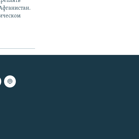
креплять
Афганистан.
рическом