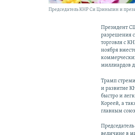
Председатель КНР Си Цзиньпин и прези
Президент СШ
разрешения с
торговля с К
ноября вмест
коммерческих
миллиардов д
Трамп стреми
и развитие К
быстро и лег
Кореей, а та
главным сою
Председатель
величине в м