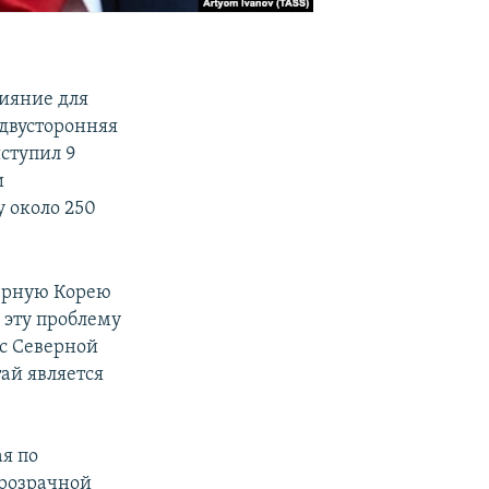
ияние для
двусторонняя
ступил 9
и
 около 250
верную Корею
 эту проблему
 с Северной
ай является
ая по
прозрачной