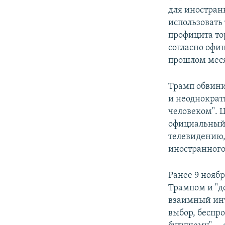
для иностранн
использовать
профицита то
согласно офи
прошлом мес
Трамп обвини
и неоднократ
человеком". 
официальный 
телевидению,
иностранного
Ранее 9 нояб
Трампом и "д
взаимный инт
выбор, беспр