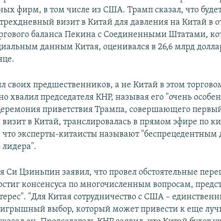
ых фирм, в том числе из США. Трамп сказал, что буде
 трехдневный визит в Китай для давления на Китай в
ргового баланса Пекина с Соединенными Штатами, ко
циальным данным Китая, оценивался в 26,6 млрд долла
яце.
л своих предшественников, а не Китай в этом торгово
но хвалил председателя КНР, называя его "очень особ
Церемония приветствия Трампа, совершающего первы
визит в Китай, транслировалась в прямом эфире по к
 что эксперты-китаисты называют "беспрецедентным 
 лидера".
ря Си Цзиньпин заявил, что провел обстоятельные пере
остиг консенсуса по многочисленным вопросам, пред
ерес". "Для Китая сотрудничество с США – единствен
оигрышный выбор, который может привести к еще лу