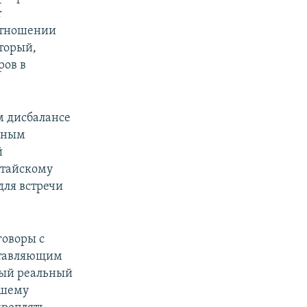
т
 отношении
торый,
ров в
м дисбалансе
енным
й
итайскому
для встречи
говоры с
ставляющим
ный реальный
чшему