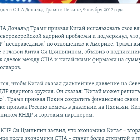
дент США Дональд Трамп в Пекине, 9 ноября 2017 года
А Дональд Трамп призвал Китай использовать свое вл
еверокорейской ядерной проблемы и подчеркнул, что 
НР "несправедлива" по отношению к Америке. Трамп вы
е с главой Китая Си Цзиньпином, объявив о подписани
 сделок между США и китайскими фирмами на сумму
олларов.
тся, чтобы Китай оказал дальнейшее давление на Се
НДР ядерного оружия. Он сказал: "Китай может решить
ко". Трамп призвал Пекин сократить финансовые связи
кже призвал Россию помочь в давлении на Пхеньян. Кит
зником КНДР и торговым партнером.
 КНР Си Цзиньпин заявил, что экономика Китая – втор
ире после экономики США – станет более открытой и 