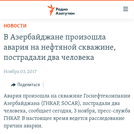
Ссылки
доступа
Перейти
НОВОСТИ
к
ГЛАВНАЯ
В Азербайджане произошла
основному
НОВОСТИ
содержанию
авария на нефтяной скважине,
ПОЛИТИКА
Перейти
пострадали два человека
к
ОБЩЕСТВО
основной
Ноябрь 03, 2017
ЭКОНОМИКА
навигации
Перейти
Поделиться
РЕГИОН
к
Авария произошла на скважине Госнефтекомпании
НАГОРНЫЙ КАРАБАХ
поиску
Азербайджана (ГНКАР, SOCAR), пострадали два
КУЛЬТУРА
человека, сообщает сегодня, 3 ноября, пресс-служба
СПОРТ
ГНКАР. В настоящее время ведется расследование
причин аварии.
АРХИВ