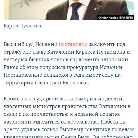
Հայերեն
English
Карлес Пучдемон
Русский
Высший суд Испании
постановил
заключить под
Все сайты Радио Азатутюн
стражу экс-главу Каталонии Карлеса Пучдемона и
четверых бывших членов парламента автономии.
Ранее об этом попросила прокуратура Испании.
Постановление испанского суда имеет силу на
территории всех стран Евросоюза.
Кроме того, суд арестовал восьмерых из девяти
уволенных министров правительства Каталонии в
связи с их причастностью к недавней попытке
автономии отделиться от королевства. Избежать
ареста удалось только бывшему советнику по делам
предпринимательства Санти Виле. Он добровольно