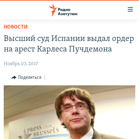
Ссылки
доступа
Перейти
НОВОСТИ
к
ГЛАВНАЯ
Высший суд Испании выдал ордер
основному
НОВОСТИ
содержанию
на арест Карлеса Пучдемона
ПОЛИТИКА
Перейти
к
Ноябрь 03, 2017
ОБЩЕСТВО
основной
ЭКОНОМИКА
Поделиться
навигации
Перейти
РЕГИОН
к
НАГОРНЫЙ КАРАБАХ
поиску
КУЛЬТУРА
СПОРТ
АРХИВ