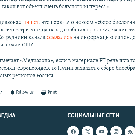
 такой вот объект очень большого интереса».
диазона»
пишет
, что первым о некоем «сборе биологи
оссиян» три месяца назад сообщил прокремлевский т
 Сотрудники канала
ссылались
на информацию из тенде
ий армии США.
тмечает «Медиазона», если в материале RT речь шла т
оссиян-европеоидов, то Путин заявляет о сборе биообр
зных регионов России.
ся
Follow us
Print
МЕДИА
СОЦИАЛЬНЫЕ СЕТИ