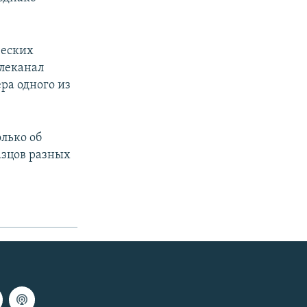
ческих
елеканал
ра одного из
олько об
азцов разных