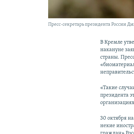
Пресс-секретарь президента России Д
В Кремле утв
накануне зая
страны. Прес
«биоматериал
неправительс
«Такие случа
президента э
организациях 
30 октября на
некие иностр
граждан» Рос