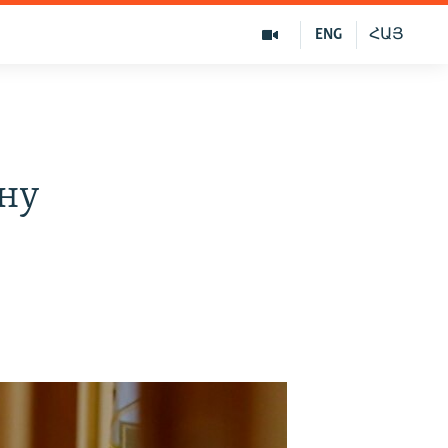
ENG
ՀԱՅ
ну