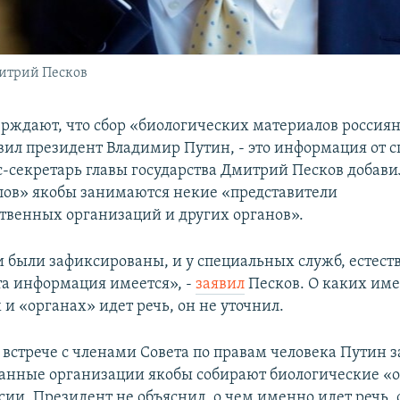
митрий Песков
ерждают, что сбор «биологических материалов россиян
вил президент Владимир Путин, - это информация от 
с-секретарь главы государства Дмитрий Песков добавил
ов» якобы занимаются некие «представители
твенных организаций и других органов».
и были зафиксированы, и у специальных служб, естеств
та информация имеется», -
заявил
Песков. О каких им
и «органах» идет речь, он не уточнил.
 встрече с членами Совета по правам человека Путин з
анные организации якобы собирают биологические «
сии. Президент не объяснил, о чем именно идет речь,