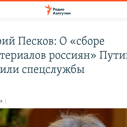
ий Песков: О «сборе
териалов россиян» Пути
или спецслужбы
7
ся