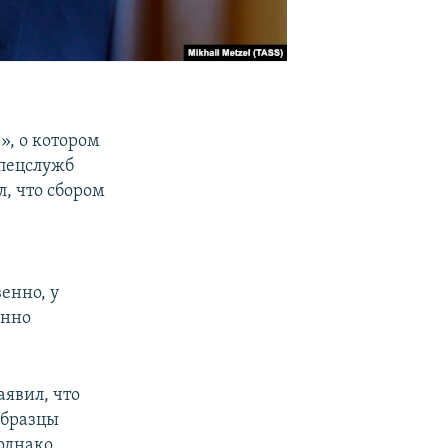
», о котором
спецслужб
, что сбором
енно, у
енно
аявил, что
образцы
 однако