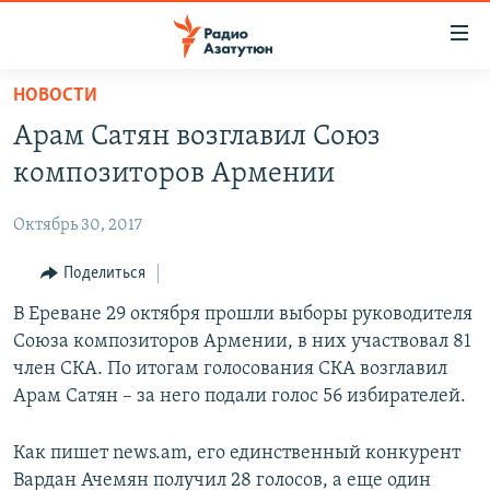
Ссылки
доступа
Перейти
НОВОСТИ
к
ГЛАВНАЯ
Арам Сатян возглавил Союз
основному
НОВОСТИ
содержанию
композиторов Армении
ПОЛИТИКА
Перейти
к
Октябрь 30, 2017
ОБЩЕСТВО
основной
ЭКОНОМИКА
Поделиться
навигации
Перейти
РЕГИОН
В Ереване 29 октября прошли выборы руководителя
к
Союза композиторов Армении, в них участвовал 81
НАГОРНЫЙ КАРАБАХ
поиску
член СКА. По итогам голосования СКА возглавил
КУЛЬТУРА
Арам Сатян – за него подали голос 56 избирателей.
СПОРТ
Как пишет news.am, его единственный конкурент
АРХИВ
Вардан Ачемян получил 28 голосов, а еще один