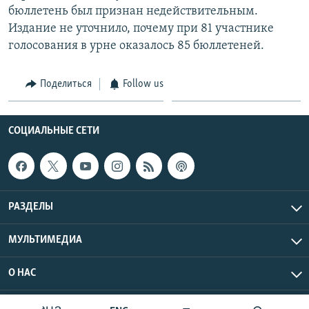
бюллетень был признан недействительным.
Հայերեն
Издание не уточнило, почему при 81 участнике
голосования в урне оказалось 85 бюллетеней.
English
Русский
Поделиться
Follow us
Все сайты Радио Азатутюн
СОЦИАЛЬНЫЕ СЕТИ
РАЗДЕЛЫ
МУЛЬТИМЕДИА
О НАС