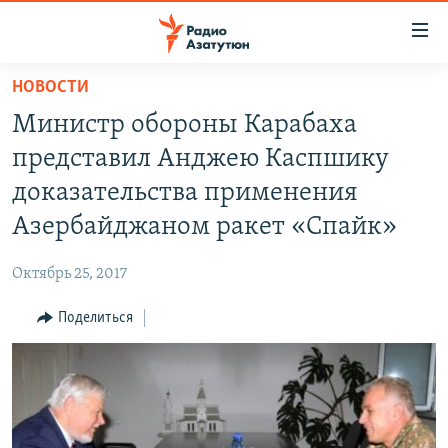
Ссылки
доступа
Перейти
НОВОСТИ
к
ГЛАВНАЯ
Министр обороны Карабаха
основному
НОВОСТИ
содержанию
представил Анджею Каспшику
ПОЛИТИКА
Перейти
доказательства применения
к
ОБЩЕСТВО
Азербайджаном ракет «Спайк»
основной
ЭКОНОМИКА
навигации
Октябрь 25, 2017
Перейти
РЕГИОН
к
Поделиться
НАГОРНЫЙ КАРАБАХ
поиску
КУЛЬТУРА
СПОРТ
АРХИВ