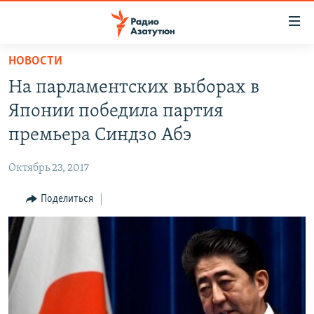
Ссылки
доступа
Перейти
НОВОСТИ
к
ГЛАВНАЯ
На парламентских выборах в
основному
НОВОСТИ
содержанию
Японии победила партия
ПОЛИТИКА
Перейти
премьера Синдзо Абэ
к
ОБЩЕСТВО
основной
Октябрь 23, 2017
ЭКОНОМИКА
навигации
Перейти
Поделиться
РЕГИОН
к
НАГОРНЫЙ КАРАБАХ
поиску
КУЛЬТУРА
СПОРТ
АРХИВ