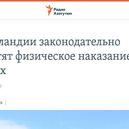
ландии законодательно
тят физическое наказани
х
7
ся