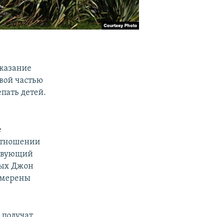
аказание
рвой частью
пать детей.
е
отношении
ствующий
ных Джон
амерены
 получат