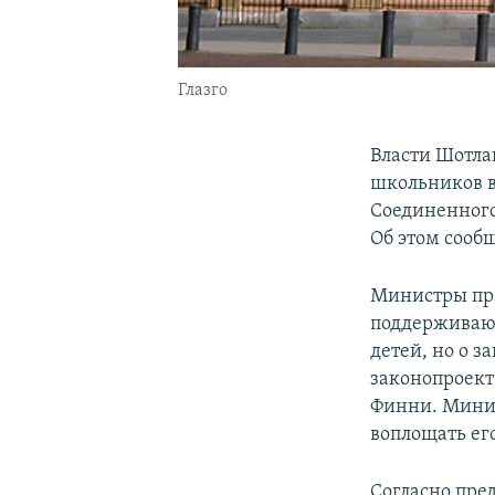
Глазго
Власти Шотла
школьников в
Соединенного
Об этом сооб
Министры пра
поддерживают
детей, но о 
законопроект
Финни. Минис
воплощать ег
Согласно пре