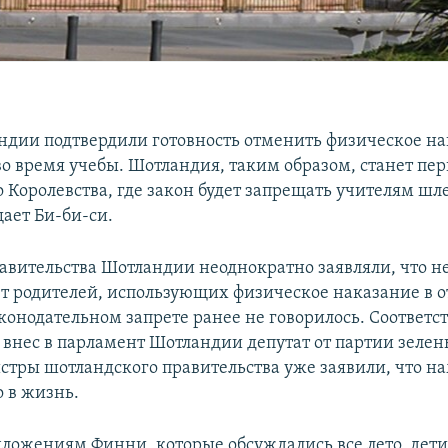
ндии подтвердили готовность отменить физическое н
о время учебы. Шотландия, таким образом, станет пе
 Королевства, где закон будет запрещать учителям шле
щает Би-би-си.
вительства Шотландии неоднократно заявляли, что н
 родителей, использующих физическое наказание в 
законодательном запрете ранее не говорилось. Соответ
 внес в парламент Шотландии депутат от партии зеле
тры шотландского правительства уже заявили, что н
о в жизнь.
дложениям Финни, которые обсуждались все лето, дети