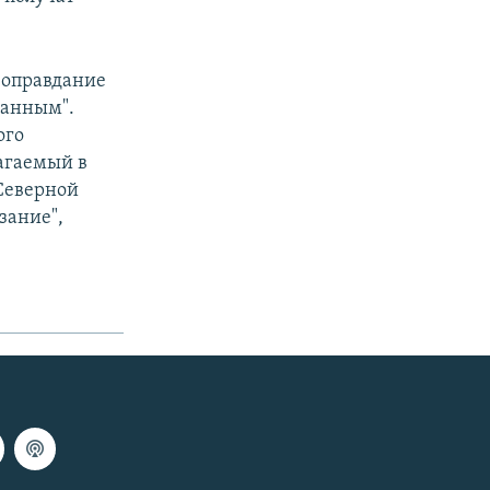
е оправдание
данным".
ого
агаемый в
 Северной
зание",