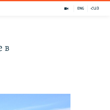
ENG
ՀԱՅ
е в