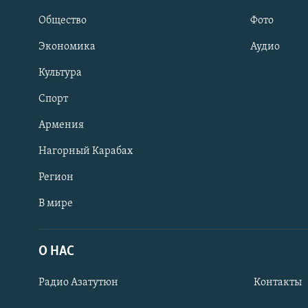
Общество
Фото
Экономика
Аудио
Культура
Спорт
Армения
Нагорный Карабах
Регион
В мире
Հայերեն
English
О НАС
Русский
Радио Азатутюн
Контакты
Все сайты Радио Азатутюн