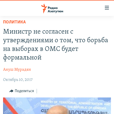
Ссылки
доступа
Перейти
ПОЛИТИКА
к
ГЛАВНАЯ
Министр не согласен с
основному
НОВОСТИ
содержанию
утверждениями о том, что борьба
ПОЛИТИКА
Перейти
на выборах в ОМС будет
к
ОБЩЕСТВО
формальной
основной
ЭКОНОМИКА
навигации
Ануш Мурадян
Перейти
РЕГИОН
к
Октябрь 10, 2017
НАГОРНЫЙ КАРАБАХ
поиску
КУЛЬТУРА
Поделиться
СПОРТ
АРХИВ