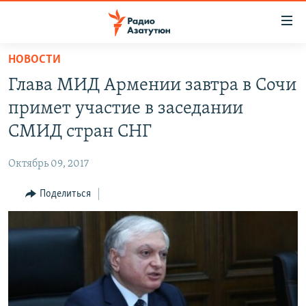
Ссылки
доступа
Перейти
НОВОСТИ
к
ГЛАВНАЯ
Глава МИД Армении завтра в Сочи
основному
НОВОСТИ
содержанию
примет участие в заседании
ПОЛИТИКА
Перейти
СМИД стран СНГ
к
ОБЩЕСТВО
основной
Октябрь 09, 2017
ЭКОНОМИКА
навигации
Перейти
Поделиться
РЕГИОН
к
НАГОРНЫЙ КАРАБАХ
поиску
КУЛЬТУРА
СПОРТ
АРХИВ