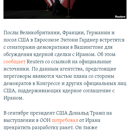
Հայերեն
English
Русский
Послы Великобритании, Франции, Германии и
посол США в Евросоюзе Энтони Гарднер встретятся
с сенаторами-демократами в Вашингтоне для
Все сайты Радио Азатутюн
обсуждения ядерной сделки с Ираном. Об этом
сообщает
Reuters со ссылкой на официальные
источники. По данным агентства, предстоящие
переговоры являются частью плана со стороны
демократов в Конгрессе и других официальных лиц
США, поддерживающих ядерное соглашение с
Ираном.
В сентябре президент США Дональд Трамп на
выступлении в ООН
потребовал
от Ирана
прекратить разработку ракет. Он также