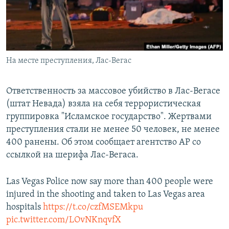
Հայերեն
English
Русский
На месте преступления, Лас-Вегас
Все сайты Радио Азатутюн
Ответственность за массовое убийство в Лас-Вегасе
(штат Невада) взяла на себя террористическая
группировка "Исламское государство". Жертвами
преступления стали не менее 50 человек, не менее
400 ранены. Об этом сообщает агентство AP со
ссылкой на шерифа Лас-Вегаса.
Las Vegas Police now say more than 400 people were
injured in the shooting and taken to Las Vegas area
hospitals
https://t.co/czfMSEMkpu
pic.twitter.com/LOvNKnqvfX