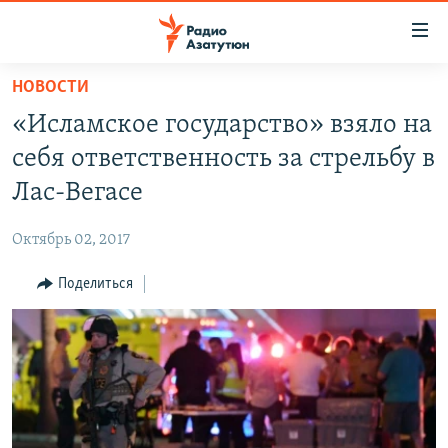
Ссылки
доступа
Перейти
НОВОСТИ
к
ГЛАВНАЯ
«Исламское государство» взяло на
основному
НОВОСТИ
содержанию
себя ответственность за стрельбу в
ПОЛИТИКА
Перейти
Лас-Вегасе
к
ОБЩЕСТВО
основной
Октябрь 02, 2017
ЭКОНОМИКА
навигации
Перейти
Поделиться
РЕГИОН
к
НАГОРНЫЙ КАРАБАХ
поиску
КУЛЬТУРА
СПОРТ
АРХИВ