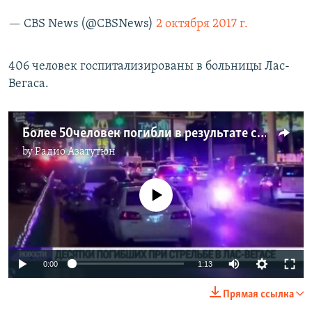
— CBS News (@CBSNews)
2 октября 2017 г.
406 человек госпитализированы в больницы Лас-
Вегаса.
Более 50человек погибли в результате стрельбы в Лас-Вегасе
by
Радио Азатутюн
No media source currently available
0:00
1:13
Прямая ссылка