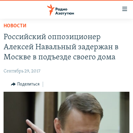
Ссылки
доступа
Перейти
НОВОСТИ
к
ГЛАВНАЯ
Российский оппозиционер
основному
НОВОСТИ
содержанию
Алексей Навальный задержан в
ПОЛИТИКА
Перейти
Москве в подъезде своего дома
к
ОБЩЕСТВО
основной
Сентябрь 29, 2017
ЭКОНОМИКА
навигации
Перейти
Поделиться
РЕГИОН
к
НАГОРНЫЙ КАРАБАХ
поиску
КУЛЬТУРА
СПОРТ
АРХИВ