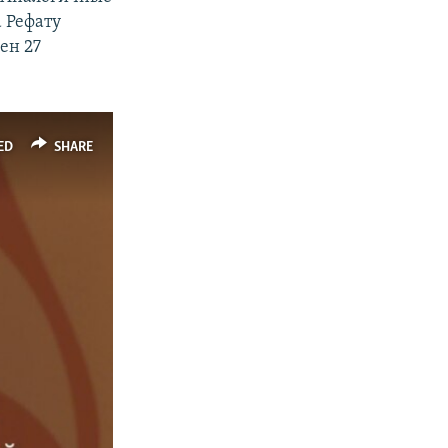
 Рефату
ен 27
ED
SHARE