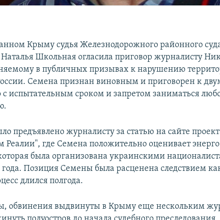
анном Крыму судья Железнодорожного районного суд
Наталья Школьная огласила приговор журналисту Ни
няемому в публичных призывах к нарушению террит
России. Семена признан виновным и приговорен к дву
о с испытательным сроком и запретом заниматься люб
ю.
ло предъявлено журналисту за статью на сайте проект
м Реалии", где Семена положительно оценивает энерг
 которая была организована украинскими националист
5 года. Позиция Семены была расценена следствием ка
цесс длился полгода.
ы, обвинения выдвинуты в Крыму еще нескольким жу
инуть полуостров до начала судебного преследования