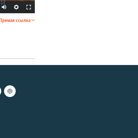
Прямая ссылка
SHARE
px
width