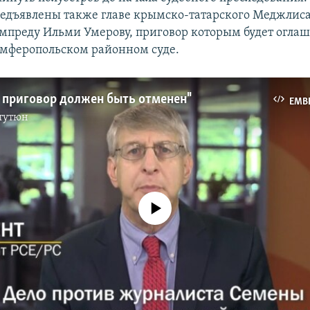
едъявлены также главе крымско-татарского Меджлиса
ампреду Ильми Умерову, приговор которым будет оглаш
имферопольском районном суде.
т приговор должен быть отменен"
EMB
тутюн
No media source currently available