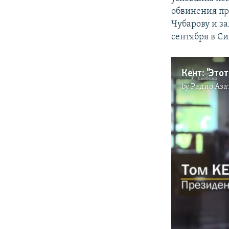
обвинения пр
Чубарову и з
сентября в С
Кент: "Это
by
Радио Аза