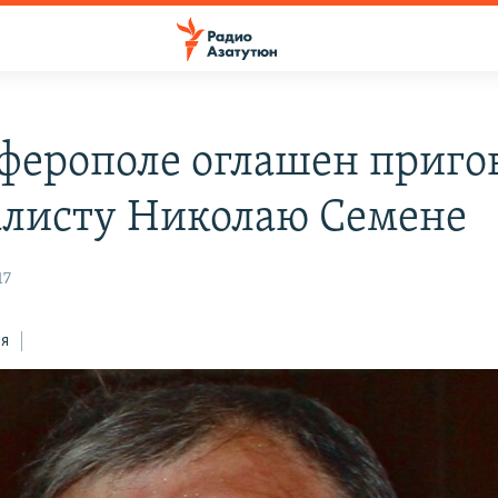
ферополе оглашен приго
листу Николаю Семене
17
ся