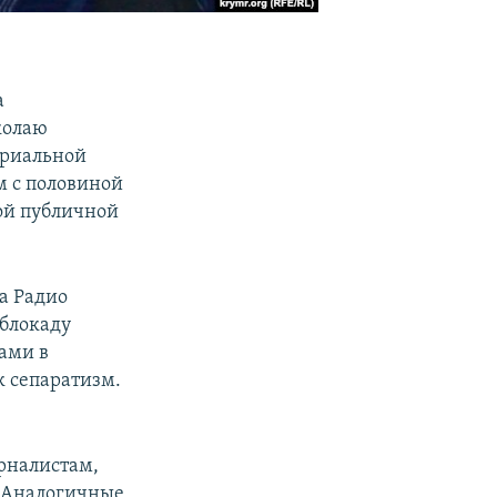
а
колаю
ориальной
м с половиной
ой публичной
а Радио
облокаду
ами в
к сепаратизм.
рналистам,
. Аналогичные