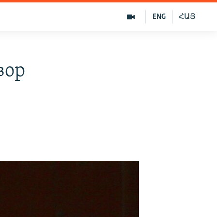
ENG
ՀԱՅ
вор