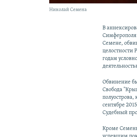
Николай Семена
В аннексиров
Симферополя 
Семене, обви
целостности 
годам условн
деятельность
Обвинение бы
Свобода "Кры
полуострова,
сентябре 201
Судебный про
Кроме Семен
успевшим пок