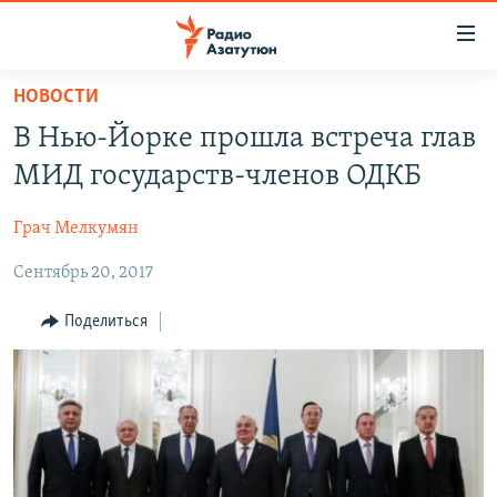
Ссылки
доступа
Перейти
НОВОСТИ
к
ГЛАВНАЯ
В Нью-Йорке прошла встреча глав
основному
НОВОСТИ
содержанию
МИД государств-членов ОДКБ
ПОЛИТИКА
Перейти
к
Грач Мелкумян
ОБЩЕСТВО
основной
Сентябрь 20, 2017
ЭКОНОМИКА
навигации
Перейти
РЕГИОН
Поделиться
к
НАГОРНЫЙ КАРАБАХ
поиску
КУЛЬТУРА
СПОРТ
АРХИВ