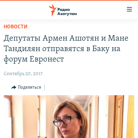
Ссылки
доступа
Перейти
НОВОСТИ
к
ГЛАВНАЯ
Депутаты Армен Ашотян и Мане
основному
НОВОСТИ
содержанию
Тандилян отправятся в Баку на
ПОЛИТИКА
Перейти
форум Евронест
к
ОБЩЕСТВО
основной
Сентябрь 20, 2017
ЭКОНОМИКА
навигации
Перейти
Поделиться
РЕГИОН
к
НАГОРНЫЙ КАРАБАХ
поиску
КУЛЬТУРА
СПОРТ
АРХИВ