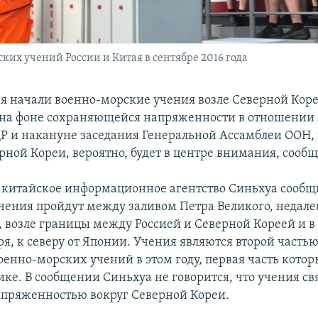
их учений России и Китая в сентябре 2016 года
ия начали военно-морские учения возле Северной Коре
 на фоне сохраняющейся напряженности в отношении
 и накануне заседания Генеральной Ассамблеи ООН, 
ной Кореи, вероятно, будет в центре внимания, сообщ
китайское информационное агентство Синьхуа сообщи
чения пройдут между заливом Петра Великого, недале
, возле границы между Россией и Северной Кореей и 
я, к северу от Японии. Учения являются второй часть
оенно-морских учений в этом году, первая часть котор
ике. В сообщении Синьхуа не говорится, что учения св
пряженностью вокруг Северной Кореи.