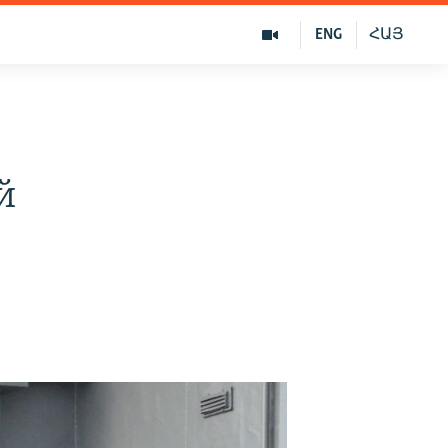
ENG
ՀԱՅ
-
й