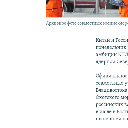
Архивное фото совместных военно-морск
Китай и Росс
понедельник
амбиций КНДР
ядерной Север
Официальное 
совместные у
Владивостока
Охотского мор
российских в
в июле в Балт
нынешней на