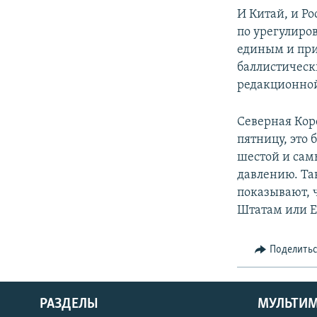
И Китай, и Р
по урегулиро
единым и при
баллистическ
редакционной
Северная Кор
пятницу, это 
шестой и сам
давлению. Та
показывают, 
Штатам или Ев
Поделить
РАЗДЕЛЫ
МУЛЬТИ