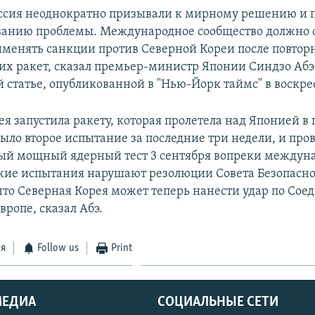
оссия неоднократно призывали к мирному решению и 
ванию проблемы. Международное сообщество должно о
менять санкции против Северной Кореи после повторн
их ракет, сказал премьер-министр Японии Синдзо Абэ
 статье, опубликованной в "Нью-Йорк таймс" в воскре
ея запустила ракету, которая пролетела над Японией 
было второе испытание за последние три недели, и про
ый мощный ядерный тест 3 сентября вопреки междун
кие испытания нарушают резолюции Совета Безопасн
что Северная Корея может теперь нанести удар по Со
ропе, сказал Абэ.
ся
Follow us
Print
МЕДИА
СОЦИАЛЬНЫЕ СЕТИ