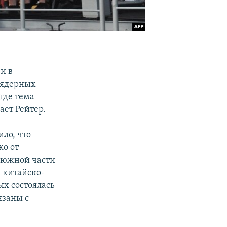
и в
 ядерных
где тема
ает Рейтер.
ло, что
ко от
в южной части
ю китайско-
ых состоялась
язаны с