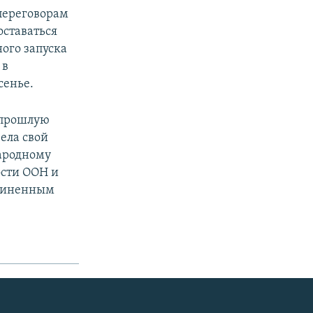
переговорам
ставаться
ого запуска
 в
сенье.
в прошлую
вела свой
ародному
ости ООН и
единенным