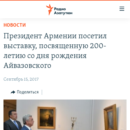
Ссылки
доступа
Перейти
НОВОСТИ
к
ГЛАВНАЯ
Президент Армении посетил
основному
НОВОСТИ
содержанию
выставку, посвященную 200-
ПОЛИТИКА
Перейти
летию со дня рождения
к
ОБЩЕСТВО
Айвазовского
основной
ЭКОНОМИКА
навигации
Сентябрь 15, 2017
Перейти
РЕГИОН
к
Поделиться
НАГОРНЫЙ КАРАБАХ
поиску
КУЛЬТУРА
СПОРТ
АРХИВ