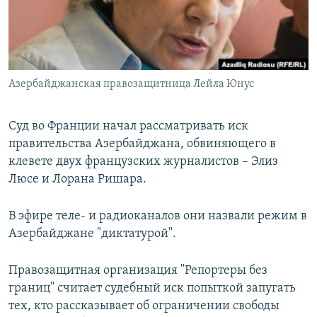
Հայերեն
English
Русский
Азербайджанская правозащитница Лейла Юнус
Все сайты Радио Азатутюн
Суд во Франции начал рассматривать иск
правительства Азербайджана, обвиняющего в
клевете двух французских журналистов – Элиз
Люсе и Лорана Ришара.
В эфире теле- и радиоканалов они назвали режим в
Азербайджане "диктатурой".
Правозащитная организация "Репортеры без
границ" считает судебный иск попыткой запугать
тех, кто рассказывает об ограничении свободы