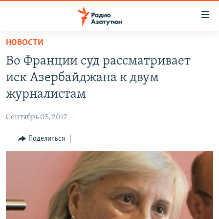
Ссылки
доступа
Перейти
НОВОСТИ
к
ГЛАВНАЯ
Во Франции суд рассматривает
основному
НОВОСТИ
содержанию
иск Азербайджана к двум
ПОЛИТИКА
Перейти
журналистам
к
ОБЩЕСТВО
основной
Сентябрь 05, 2017
ЭКОНОМИКА
навигации
Перейти
Поделиться
РЕГИОН
к
НАГОРНЫЙ КАРАБАХ
поиску
КУЛЬТУРА
СПОРТ
АРХИВ