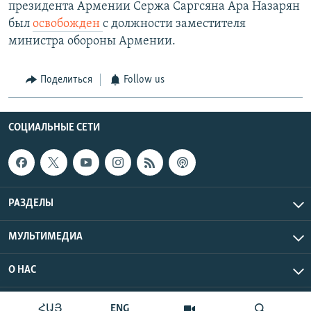
президента Армении Сержа Саргсяна Ара Назарян
был
освобожден
с должности заместителя
министра обороны Армении.
Поделиться
Follow us
СОЦИАЛЬНЫЕ СЕТИ
РАЗДЕЛЫ
МУЛЬТИМЕДИА
О НАС
Радио Азатутюн © 2026 RFE/RL, Inc. Все права защищены.
ՀԱՅ
ENG