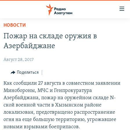
Ссылки
доступа
Перейти
НОВОСТИ
к
ГЛАВНАЯ
Пожар на складе оружия в
основному
НОВОСТИ
содержанию
Азербайджане
ПОЛИТИКА
Перейти
к
Август 28, 2017
ОБЩЕСТВО
основной
ЭКОНОМИКА
Поделиться
навигации
Перейти
РЕГИОН
Как сообщили 27 августа в совместном заявлении
к
Минобороны, МЧС и Генпрокуратура
НАГОРНЫЙ КАРАБАХ
поиску
Азербайджана, пожар на оружейном складе N-
КУЛЬТУРА
ской военной части в Хызынском районе
локализован, предотвращено распространение
СПОРТ
огня на еще большую территорию, угрожавшее
АРХИВ
новыми взрывами боеприпасов.