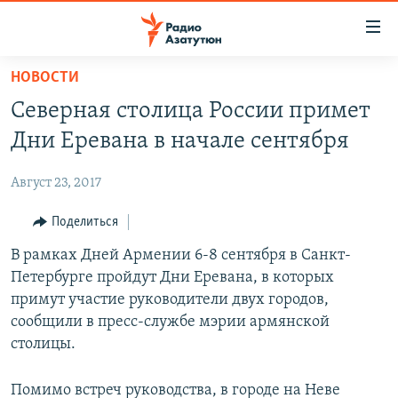
Ссылки
доступа
Перейти
НОВОСТИ
к
ГЛАВНАЯ
Северная столица России примет
основному
НОВОСТИ
содержанию
Дни Еревана в начале сентября
ПОЛИТИКА
Перейти
к
Август 23, 2017
ОБЩЕСТВО
основной
ЭКОНОМИКА
Поделиться
навигации
Перейти
РЕГИОН
В рамках Дней Армении 6-8 сентября в Санкт-
к
Петербурге пройдут Дни Еревана, в которых
НАГОРНЫЙ КАРАБАХ
поиску
примут участие руководители двух городов,
КУЛЬТУРА
сообщили в пресс-службе мэрии армянской
столицы.
СПОРТ
АРХИВ
Помимо встреч руководства, в городе на Неве